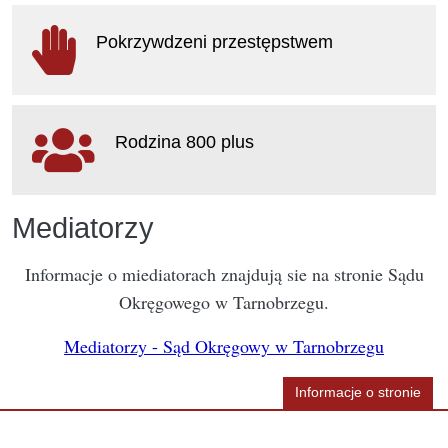
otwiera
się
Pokrzywdzeni przestępstwem
w
nowym
oknie
otwiera
się
Rodzina 800 plus
w
nowym
oknie
otwiera
Mediatorzy
się
w
nowym
Informacje o miediatorach znajdują sie na stronie Sądu
oknie
Okręgowego w Tarnobrzegu.
Mediatorzy - Sąd Okręgowy w Tarnobrzegu
Informacje o stronie
Informacje