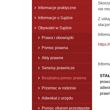
Skorzy
Informacje praktyczne
nie mo
Informacje o Sądzie
Z usłu
stacjon
Obywatel w Sądzie
Inform
Prawa i obowiązki
https:
Pomoc prawna
Akty prawne
Inform
Serwisy prawnicze
STAŁ
Bezpłatna pomoc prawna
prowa
adwok
Przemoc w rodzinie
praw
Adwokat z urzędu
Pomoc ofiarom przestępstw