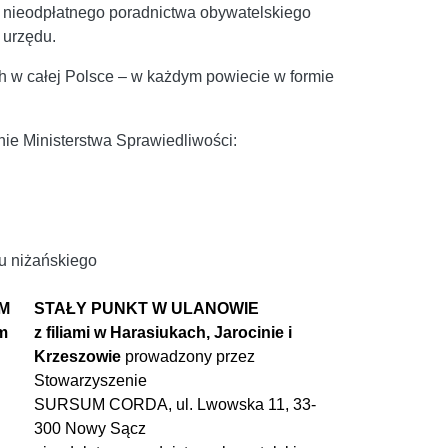
b nieodpłatnego poradnictwa obywatelskiego
 urzędu.
h w całej Polsce – w każdym powiecie w formie
nie Ministerstwa Sprawiedliwości:
tu niżańskiego
M
STAŁY PUNKT W ULANOWIE
em
z filiami w Harasiukach, Jarocinie i
Krzeszowie
prowadzony przez
Stowarzyszenie
SURSUM CORDA, ul. Lwowska 11, 33-
300 Nowy Sącz