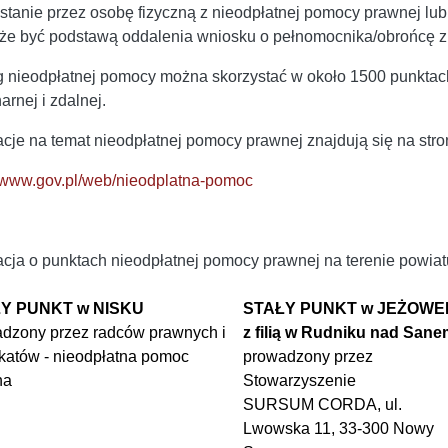
stanie przez osobę fizyczną z nieodpłatnej pomocy prawnej lu
że być podstawą oddalenia wniosku o pełnomocnika/obrońcę z
g nieodpłatnej pomocy można skorzystać w około 1500 punktac
arnej i zdalnej.
acje na temat nieodpłatnej pomocy prawnej znajdują się na stro
//www.gov.pl/web/nieodplatna-pomoc
acja o punktach nieodpłatnej pomocy prawnej na terenie powia
Y PUNKT w NISKU
STAŁY PUNKT w JEŻOWE
dzony przez radców prawnych i
z filią w Rudniku nad San
atów - nieodpłatna pomoc
prowadzony przez
na
Stowarzyszenie
SURSUM CORDA, ul.
Lwowska 11, 33-300 Nowy