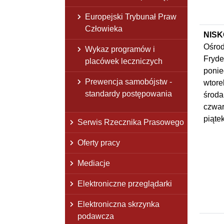
Europejski Trybunał Praw
Człowieka
NISK
Ośrod
Wykaz programów i
Fryde
placówek leczniczych
ponie
Prewencja samobójstw -
wtore
standardy postępowania
środa
czwar
piąte
Serwis Rzecznika Prasowego
Oferty pracy
Mediacje
Elektroniczne przeglądarki
Elektroniczna skrzynka
podawcza