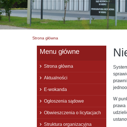
Strona główna
Ni
Menu główne
Strona główna
System
sprawi
Aktualności
prawni
jednoo
E-wokanda
W punk
Ogłoszenia sądowe
prawa 
udziel
Obwieszczenia o licytacjach
ustano
Struktura organizacyjna