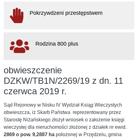
otwiera
się
Pokrzywdzeni przestępstwem
w
nowym
oknie
otwiera
się
Rodzina 800 plus
w
nowym
oknie
otwiera
obwieszczenie
się
w
DZKW/TB1N/2269/19 z dn. 11
nowym
oknie
czerwca 2019 r.
Sąd Rejonowy w Nisku IV Wydział Ksiąg Wieczystych
obwieszcza, iż Skarb Państwa reprezentowany przez
Starostę Niżańskiego złożył wniosek o założenie księgi
wieczystej dla nieruchomości złożonej z działek nr ewid.
2869 o pow. 9,2887 ha
położonej w Przędzelu, gmina