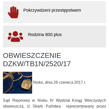
otwiera
się
Pokrzywdzeni przestępstwem
w
nowym
oknie
otwiera
się
Rodzina 800 plus
w
nowym
oknie
otwiera
OBWIESZCZENIE
się
w
DZKW/TB1N/2520/17
nowym
oknie
Nisko, dnia 26 czerwca 2017 r.
Sąd Rejonowy w Nisku IV Wydział Ksiąg Wieczystych
obwieszcza, iż Skarb Państwa reprezentowany przez