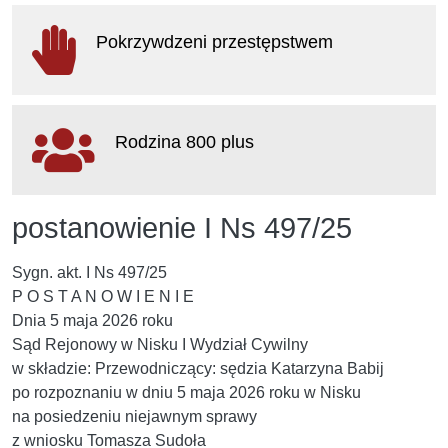
otwiera
się
Pokrzywdzeni przestępstwem
w
nowym
oknie
otwiera
się
Rodzina 800 plus
w
nowym
oknie
otwiera
postanowienie I Ns 497/25
się
w
nowym
Sygn. akt. I Ns 497/25
oknie
P O S T A N O W I E N I E
Dnia 5 maja 2026 roku
Sąd Rejonowy w Nisku I Wydział Cywilny
w składzie: Przewodniczący: sędzia Katarzyna Babij
po rozpoznaniu w dniu 5 maja 2026 roku w Nisku
na posiedzeniu niejawnym sprawy
z wniosku Tomasza Sudoła