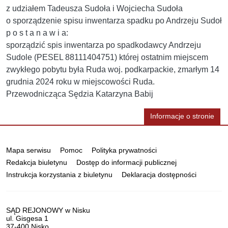
z udziałem Tadeusza Sudoła i Wojciecha Sudoła
o sporządzenie spisu inwentarza spadku po Andrzeju Sudoł
p o s t a n a w i a:
sporządzić spis inwentarza po spadkodawcy Andrzeju
Sudole (PESEL 88111404751) której ostatnim miejscem
zwykłego pobytu była Ruda woj. podkarpackie, zmarłym 14
grudnia 2024 roku w miejscowości Ruda.
Przewodnicząca Sędzia Katarzyna Babij
Informacje o stronie
Informacje
Mapa serwisu
Pomoc
Polityka prywatności
Redakcja biuletynu
Dostęp do informacji publicznej
Instrukcja korzystania z biuletynu
Deklaracja dostępności
Dane
SĄD REJONOWY w Nisku
ul. Gisgesa 1
37-400 Nisko