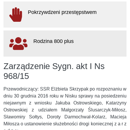
otwiera
się
Pokrzywdzeni przestępstwem
w
nowym
oknie
otwiera
się
Rodzina 800 plus
w
nowym
oknie
otwiera
Zarządzenie Sygn. akt I Ns
się
w
968/15
nowym
oknie
Przewodniczący: SSR Elżbieta Skrzypak po rozpoznaniu w
dniu 30 grudnia 2016 roku w Nisku sprawy na posiedzeniu
niejawnym z wniosku Jakuba Ostrowskiego, Katarzyny
Ostrowskiej z udziałem Małgorzaty Ślusarczyk-Miłosz,
Sławomiry Sołtys, Doroty Darmochwał-Kolarz, Macieja
Miłosza o ustanowienie służebności drogi koniecznej z a r z